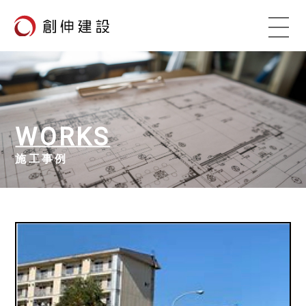
WORKS
施工事例
TOP
VISION
創伸建設の理念
ADVANTAGE
創伸建設の強み
WORKS
施工事例