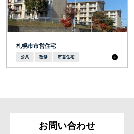
COMPANY
会社概要
CSR
社会貢献活動
RECRUIT
募集要項
札幌市市営住宅
SNS
公共
改修
市営住宅
ソーシャルメディアポリシー
SDGs
NEWS
PRIVACY POLICY
お問い合わせ