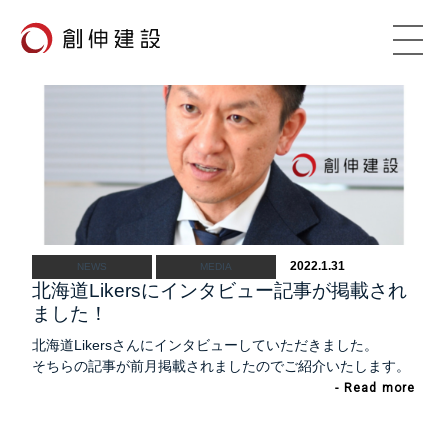
TOP
VISION
創伸建設の理念
ADVANTAGE
創伸建設の強み
2022.1.31
NEWS
MEDIA
WORKS
北海道Likersにインタビュー記事が掲載され
施工事例
ました！
COMPANY
北海道Likersさんにインタビューしていただきました。
会社概要
そちらの記事が前月掲載されましたのでご紹介いたします。
CSR
- Read more
社会貢献活動
RECRUIT