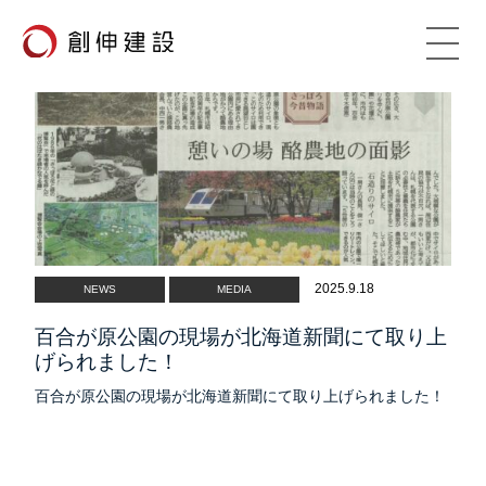
TOP
VISION
創伸建設の理念
ADVANTAGE
創伸建設の強み
2025.9.18
NEWS
MEDIA
WORKS
施工事例
百合が原公園の現場が北海道新聞にて取り上
COMPANY
げられました！
会社概要
百合が原公園の現場が北海道新聞にて取り上げられました！
CSR
社会貢献活動
RECRUIT