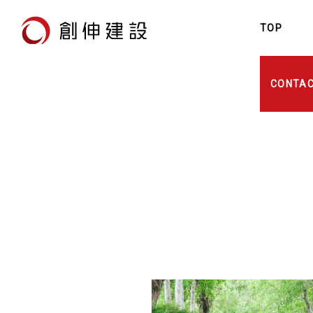
TOP
創
CONTA