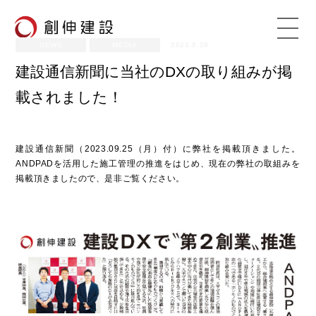
NEWS
MEDIA
2023.9.28
建設通信新聞に当社のDXの取り組みが掲
載されました！
TOP
VISION
創伸建設の理念
建設通信新聞（2023.09.25（月）付）に弊社を掲載頂きました。
ANDPADを活用した施工管理の推進をはじめ、現在の弊社の取組みを
ADVANTAGE
創伸建設の強み
掲載頂きましたので、是非ご覧ください。
WORKS
施工事例
COMPANY
会社概要
CSR
社会貢献活動
RECRUIT