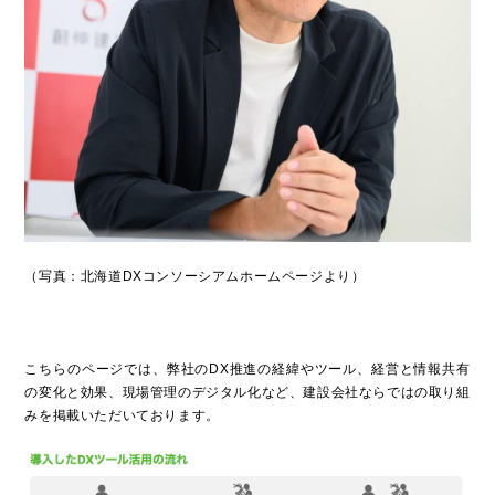
WORKS
施工事例
COMPANY
会社概要
CSR
社会貢献活動
RECRUIT
募集要項
SNS
ソーシャルメディアポリシー
（写真：北海道DXコンソーシアムホームページより）
SDGs
NEWS
こちらのページでは、弊社のDX推進の経緯やツール、経営と情報共有
PRIVACY POLICY
の変化と効果、現場管理のデジタル化など、建設会社ならではの取り組
みを掲載いただいております。