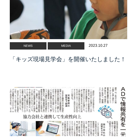
TOP
VISION
創伸建設の理念
ADVANTAGE
創伸建設の強み
2023.10.27
NEWS
MEDIA
WORKS
施工事例
「キッズ現場見学会」を開催いたしました！
COMPANY
会社概要
CSR
社会貢献活動
RECRUIT
募集要項
SNS
ソーシャルメディアポリシー
SDGs