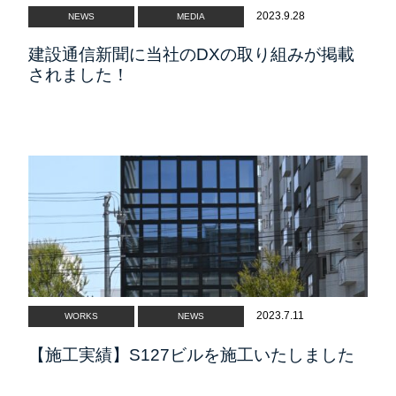
2023.9.28
NEWS
NEWS
MEDIA
PRIVACY POLICY
建設通信新聞に当社のDXの取り組みが掲載
されました！
2023.7.11
WORKS
NEWS
【施工実績】S127ビルを施工いたしました